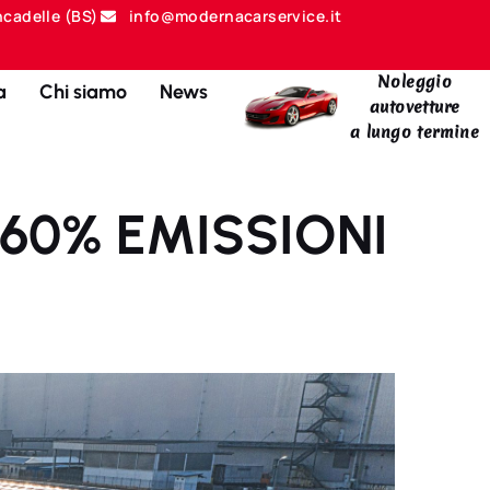
ncadelle (BS)
info@modernacarservice.it
Noleggio
a
Chi siamo
News
autovetture
a lungo termine
-60% EMISSIONI