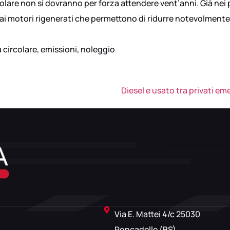
olare non si dovranno per forza attendere vent’anni. Già nei p
 dai motori rigenerati che permettono di ridurre notevolmente 
circolare
,
emissioni
,
noleggio
Diesel e usato tra privati e
Via E. Mattei 4/c 25030
Roncadelle (BS)