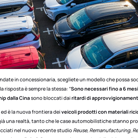
andate in concessionaria, scegliete un modello che possa so
la risposta è sempre la stessa: “
Sono necessari fino a 6 mes
hip dalla Cina
sono bloccati dai
ritardi di approvvigionamen
 ed è la nuova frontiera dei
veicoli prodotti con materiali rici
 già una realtà, tanto che le case automobilistiche stanno p
racciati nel nuovo recente studio
Reuse, Remanufacturing, Rec