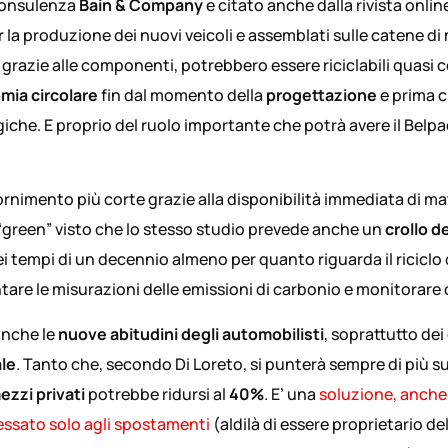
 consulenza
Bain & Company
e citato anche dalla rivista onlin
 per la produzione dei nuovi veicoli e assemblati sulle catene
 grazie alle componenti, potrebbero essere riciclabili quasi
mia circolare
fin dal momento della
progettazione
e prima ch
che. E proprio del ruolo importante che potrà avere il Belpa
ornimento più corte grazie alla disponibilità immediata di mat
“green” visto che lo stesso studio prevede anche un
crollo d
i tempi di un decennio almeno per quanto riguarda il riciclo de
 le misurazioni delle emissioni di carbonio e monitorare con
anche le
nuove abitudini degli automobilisti
, soprattutto dei
ale
. Tanto che, secondo Di Loreto, si punterà sempre di più sul
ezzi privati
potrebbe ridursi al
40%
. E’ una
soluzione, anche
ressato solo agli spostamenti
(aldilà di essere proprietario del