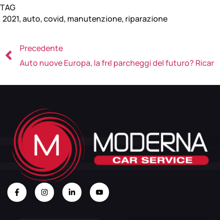
TAG
2021
,
auto
,
covid
,
manutenzione
,
riparazione
Precedente
Auto nuove Europa, la frenata continua
I parcheggi del futuro? Ricaric